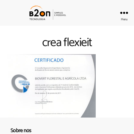
Menu
B2on
Tecnologia
crea flexieit
Sobre nós